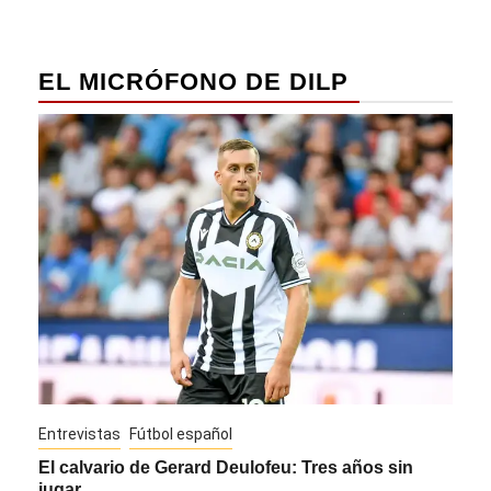
EL MICRÓFONO DE DILP
Entrevistas
Fútbol español
Entre
El calvario de Gerard Deulofeu: Tres años sin
Javi
jugar