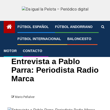
Saltar
al
contenido
FÚTBOL ESPAÑOL
FÚTBOL ANDORRANO
Portada
»
Entrevista a Pablo Parra: Periodista Radio Marca
FÚTBOL INTERNACIONAL
BALONCESTO
MOTOR
CONTACTO
Entrevistas
Fútbol español
Fútbol Internacional
Entrevista a Pablo
Parra: Periodista Radio
Marca
Mario Peñalver