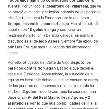
Todos ellos han sido
convocados por Luis de la
fuente
. Por un lado, el
delantero del Villarreal,
que ya
se perdió el mundial por lesión, además de los partidos
clasificatorios para la Eurocopa, por lo que
lleva
tiempo sin vestir la camiseta roja
. Eso sí, el catalán
cuenta con
10 goles en liga
y sostiene un
rendimiento alto. En la balanza gallega, un nombre
discutido es el de
Iago Aspas
. Siempre fue
excluido
por Luis Enrique
hasta la llegada del entrenador
riojano.
Por ello, el jugador del Celta de Vigo
disputó los
partidos contra Noruega
y
Escocia
que daban el
pase a la Eurocopa. Ahora mismo, la situación de su
equipo es inestable debido a que se encuentra cerca
de los puestos de descenso y el delantero solo ha
anotado
3 goles
. Todo lo contrario ha sucedido con
Joselu
.
El «9» del Real Madrid lleva 7 goles y 2
asistencias por lo que sus posibilidades de ir a la