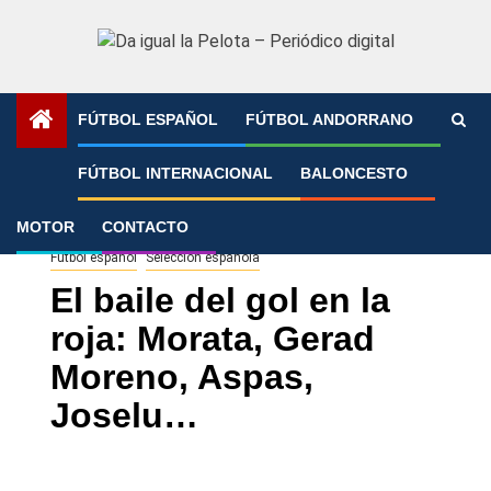
Saltar
al
contenido
FÚTBOL ESPAÑOL
FÚTBOL ANDORRANO
Portada
»
El baile del gol en la roja: Morata, Gerad Moreno,
FÚTBOL INTERNACIONAL
BALONCESTO
Aspas, Joselu…
MOTOR
CONTACTO
Fútbol español
Selección española
El baile del gol en la
roja: Morata, Gerad
Moreno, Aspas,
Joselu…