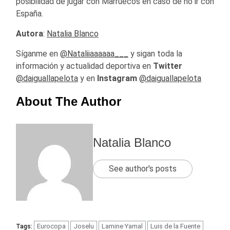
posibilidad de jugar con Marruecos en caso de no ir con
España.
Autora
:
Natalia Blanco
Síganme en
@Nataliiaaaaaa___
y sigan toda la
información y actualidad deportiva en
Twitter
@daiguallapelota
y en
Instagram
@daiguallapelota
About The Author
Natalia Blanco
See author's posts
Eurocopa
Joselu
Lamine Yamal
Luis de la Fuente
Tags: