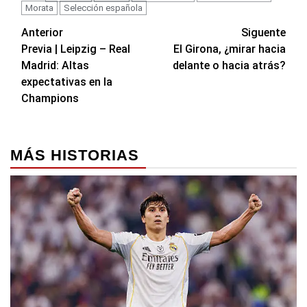
Morata
Selección española
Navegación
Anterior
Siguente
Previa | Leipzig – Real
El Girona, ¿mirar hacia
de
Madrid: Altas
delante o hacia atrás?
entradas
expectativas en la
Champions
MÁS HISTORIAS