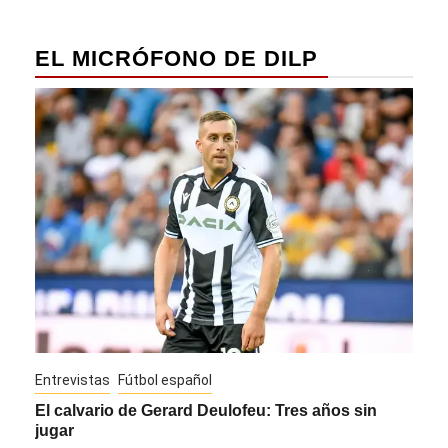
EL MICRÓFONO DE DILP
Entrevistas
Fútbol español
Entre
El calvario de Gerard Deulofeu: Tres años sin
Javi
jugar
Die