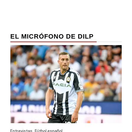
EL MICRÓFONO DE DILP
Entrevistas
Fútbol español
Entre