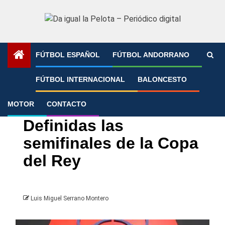
Saltar
al
contenido
FÚTBOL ESPAÑOL
FÚTBOL ANDORRANO
Portada
»
Definidas las semifinales de la Copa del Rey
FÚTBOL INTERNACIONAL
BALONCESTO
MOTOR
CONTACTO
Athletic Club Bilbao
Copa del Rey
Real Sociedad
Definidas las
semifinales de la Copa
del Rey
Luis Miguel Serrano Montero