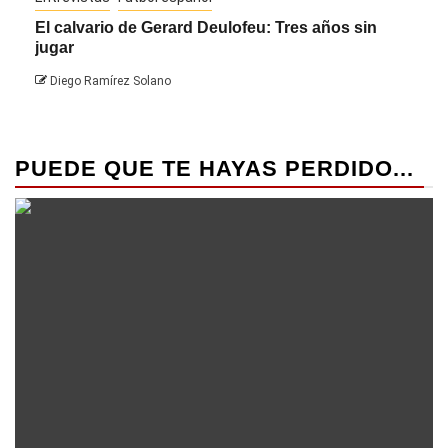
El calvario de Gerard Deulofeu: Tres años sin
Javi
jugar
Die
Diego Ramírez Solano
PUEDE QUE TE HAYAS PERDIDO...