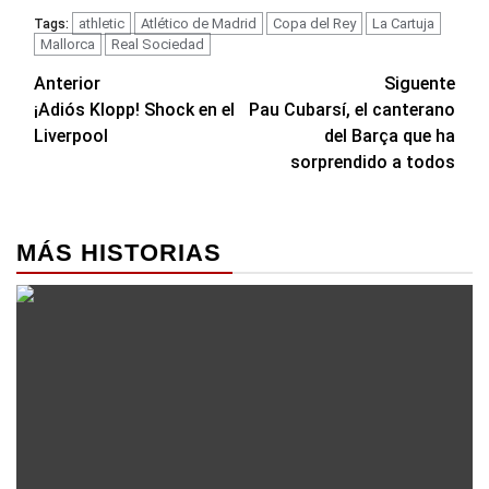
athletic
Atlético de Madrid
Copa del Rey
La Cartuja
Tags:
Mallorca
Real Sociedad
Navegación
Anterior
Siguente
¡Adiós Klopp! Shock en el
Pau Cubarsí, el canterano
de
Liverpool
del Barça que ha
entradas
sorprendido a todos
MÁS HISTORIAS