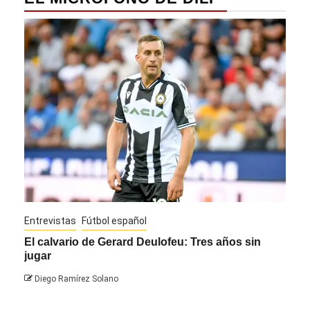
Entrevistas
Fútbol español
Entre
El calvario de Gerard Deulofeu: Tres años sin
Javi
jugar
Die
Diego Ramírez Solano