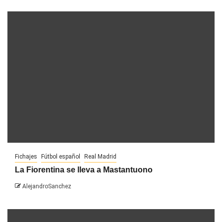
Fichajes
Fútbol español
Real Madrid
La Fiorentina se lleva a Mastantuono
AlejandroSanchez