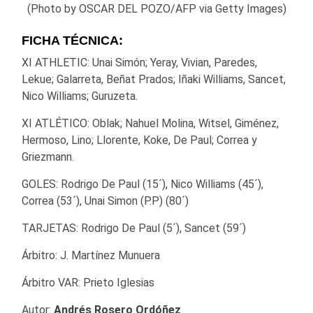
(Photo by OSCAR DEL POZO/AFP via Getty Images)
FICHA TÉCNICA:
XI ATHLETIC: Unai Simón; Yeray, Vivian, Paredes,
Lekue; Galarreta, Beñat Prados; Iñaki Williams, Sancet,
Nico Williams; Guruzeta.
XI ATLÉTICO: Oblak; Nahuel Molina, Witsel, Giménez,
Hermoso, Lino; Llorente, Koke, De Paul; Correa y
Griezmann.
GOLES: Rodrigo De Paul (15´), Nico Williams (45´),
Correa (53´), Unai Simon (P.P) (80´)
TARJETAS: Rodrigo De Paul (5´), Sancet (59´)
Árbitro: J. Martínez Munuera
Árbitro VAR: Prieto Iglesias
Autor:
Andrés Rosero Ordóñez