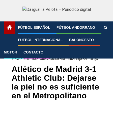
Saltar
al
contenido
FÚTBOL ESPAÑOL
FÚTBOL ANDORRANO
Portada
»
Atlético de Madrid 3-1 Athletic Club: Dejarse la
FÚTBOL INTERNACIONAL
BALONCESTO
piel no es suficiente en el Metropolitano
MOTOR
CONTACTO
Athletic Club Bilbao
Atlético de Madrid
Fútbol español
LaLiga
Atlético de Madrid 3-1
Athletic Club: Dejarse
la piel no es suficiente
en el Metropolitano