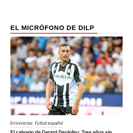
EL MICRÓFONO DE DILP
Entrevistas
Fútbol español
Entre
El calvario de Gerard Deulofeu: Tres años sin
Javi