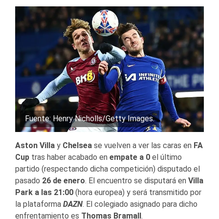
Fuente: Henry Nicholls/Getty Images.
Aston Villa
y
Chelsea
se vuelven a ver las caras en
FA
Cup
tras haber acabado en
empate a 0
el último
partido (respectando dicha competición) disputado el
pasado
26 de enero
. El encuentro se disputará en
Villa
Park
a las 21:00
(hora europea) y será transmitido por
la plataforma
DAZN
. El colegiado asignado para dicho
enfrentamiento es
Thomas Bramall
.