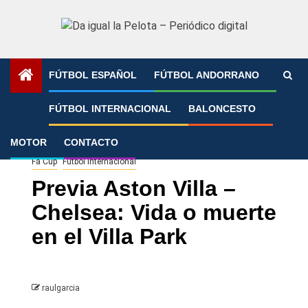
Saltar
al
contenido
FÚTBOL ESPAÑOL
FÚTBOL ANDORRANO
Portada
»
Previa Aston Villa – Chelsea: Vida o muerte en el
FÚTBOL INTERNACIONAL
BALONCESTO
Villa Park
MOTOR
CONTACTO
Fa Cup
Fútbol Internacional
Previa Aston Villa –
Chelsea: Vida o muerte
en el Villa Park
raulgarcia