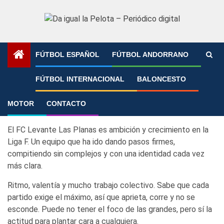
Saltar
al
contenido
FÚTBOL ESPAÑOL
FÚTBOL ANDORRANO
Portada
»
Fútbol femenino
»
Liga F Moeve
»
Badalona
FÚTBOL INTERNACIONAL
BALONCESTO
Women
Badalona Women
MOTOR
CONTACTO
El FC Levante Las Planas es ambición y crecimiento en la
Liga F. Un equipo que ha ido dando pasos firmes,
compitiendo sin complejos y con una identidad cada vez
más clara.
Ritmo, valentía y mucho trabajo colectivo. Sabe que cada
partido exige el máximo, así que aprieta, corre y no se
esconde. Puede no tener el foco de las grandes, pero sí la
actitud para plantar cara a cualquiera.