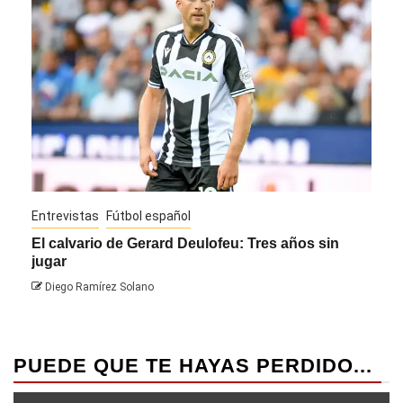
Entrevistas
Fútbol español
Entre
El calvario de Gerard Deulofeu: Tres años sin
Javi
jugar
Die
Diego Ramírez Solano
PUEDE QUE TE HAYAS PERDIDO...