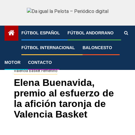
Saltar
al
contenido
FÚTBOL ESPAÑOL
FÚTBOL ANDORRANO
Portada
»
Elena Buenavida, premio al esfuerzo de la afición
FÚTBOL INTERNACIONAL
BALONCESTO
taronja de Valencia Basket
MOTOR
CONTACTO
Valencia Basket Femenino
Elena Buenavida,
premio al esfuerzo de
la afición taronja de
Valencia Basket