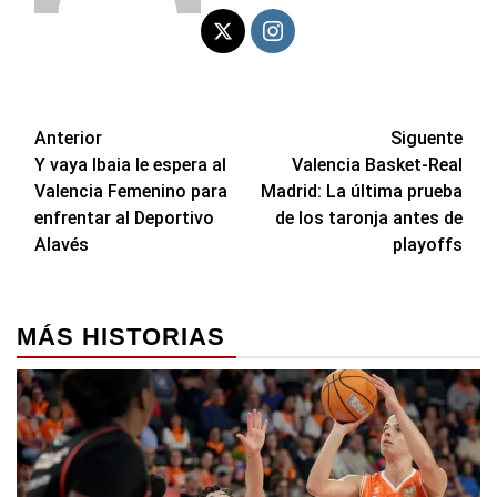
Navegación
Anterior
Siguente
Y vaya Ibaia le espera al
Valencia Basket-Real
de
Valencia Femenino para
Madrid: La última prueba
entradas
enfrentar al Deportivo
de los taronja antes de
Alavés
playoffs
MÁS HISTORIAS