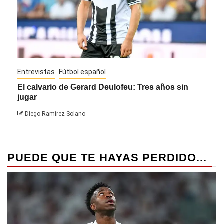
Entrevistas
Fútbol español
Entre
El calvario de Gerard Deulofeu: Tres años sin
Javi
jugar
Die
Diego Ramírez Solano
PUEDE QUE TE HAYAS PERDIDO...