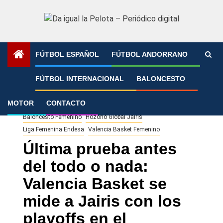
Saltar
al
contenido
FÚTBOL ESPAÑOL
FÚTBOL ANDORRANO
Portada
»
Última prueba antes del todo o nada: Valencia
FÚTBOL INTERNACIONAL
BALONCESTO
Basket se mide a Jairis con los playoffs en el horizonte
MOTOR
CONTACTO
Baloncesto Femenino
Hozono Global Jairis
Liga Femenina Endesa
Valencia Basket Femenino
Última prueba antes
del todo o nada:
Valencia Basket se
mide a Jairis con los
playoffs en el