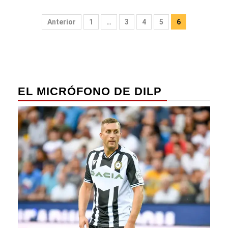
Paginación
Anterior
1
…
3
4
5
6
de
entradas
EL MICRÓFONO DE DILP