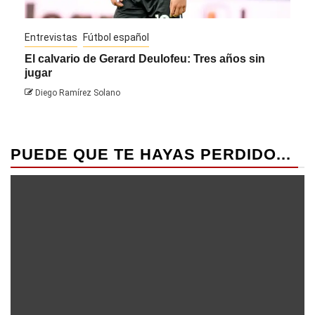
Entrevistas
Fútbol español
Entre
El calvario de Gerard Deulofeu: Tres años sin
Javi
jugar
Die
Diego Ramírez Solano
PUEDE QUE TE HAYAS PERDIDO...