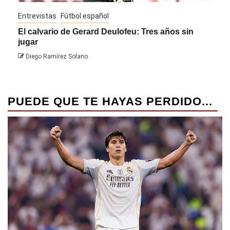
Entrevistas
Fútbol español
Entre
El calvario de Gerard Deulofeu: Tres años sin
Javi
jugar
Die
Diego Ramírez Solano
PUEDE QUE TE HAYAS PERDIDO...