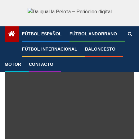
Saltar
al
contenido
FÚTBOL ESPAÑOL
FÚTBOL ANDORRANO
Portada
»
williams
FÚTBOL INTERNACIONAL
BALONCESTO
williams
MOTOR
CONTACTO