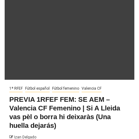
1ª RFEF
Fútbol español
Fútbol femenino
Valencia CF
PREVIA 1RFEF FEM: SE AEM –
Valencia CF Femenino | Si A Lleida
vas pèl o borra hi deixaràs (Una
huella dejarás)
Izan Delgado