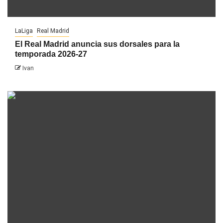
LaLiga
Real Madrid
El Real Madrid anuncia sus dorsales para la
temporada 2026-27
Ivan