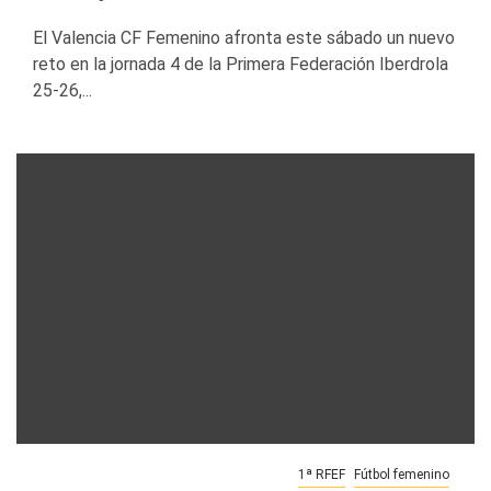
El Valencia CF Femenino afronta este sábado un nuevo
reto en la jornada 4 de la Primera Federación Iberdrola
25-26,...
1ª RFEF
Fútbol femenino