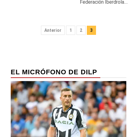
Federación Iberdrola....
Paginación
Anterior
1
2
3
de
entradas
EL MICRÓFONO DE DILP