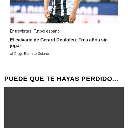
Entrevistas
Fútbol español
Entre
El calvario de Gerard Deulofeu: Tres años sin
Javi
jugar
Die
Diego Ramírez Solano
PUEDE QUE TE HAYAS PERDIDO...