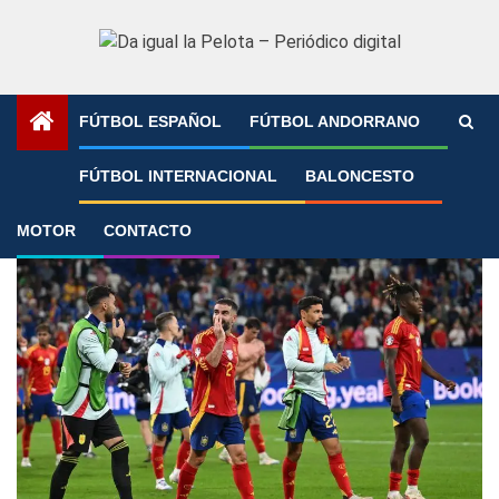
Saltar
al
contenido
FÚTBOL ESPAÑOL
FÚTBOL ANDORRANO
Portada
»
Prensa
FÚTBOL INTERNACIONAL
BALONCESTO
Prensa
MOTOR
CONTACTO