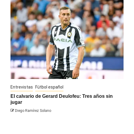
Entrevistas
Fútbol español
Entre
El calvario de Gerard Deulofeu: Tres años sin
Javi
jugar
Die
Diego Ramírez Solano