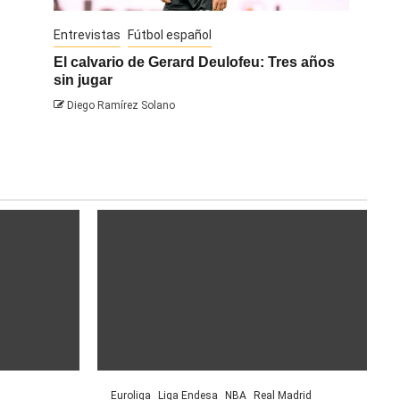
Entrevistas
Fútbol español
Entrevis
El calvario de Gerard Deulofeu: Tres años
Javi Na
sin jugar
Diego 
Diego Ramírez Solano
Euroliga
Liga Endesa
NBA
Real Madrid