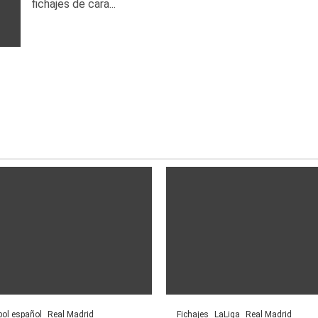
fichajes de cara...
bol español
Real Madrid
Fichajes
LaLiga
Real Madrid