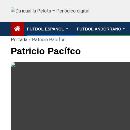
Saltar
al
contenido
FÚTBOL ESPAÑOL
FÚTBOL ANDORRANO
Portada
»
Patricio Pacífco
Patricio Pacífco