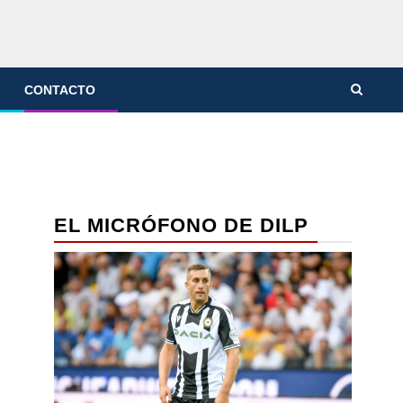
CONTACTO
EL MICRÓFONO DE DILP