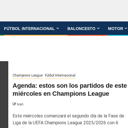
FÚTBOL INTERNACIONAL
BALONCESTO
MOTOR
Champions League
Fútbol Internacional
Agenda: estos son los partidos de este
miércoles en Champions League
Ivan
Este miércoles comenzará el segundo día de la Fase de
Liga de la UEFA Champions League 2025/2026 con 6