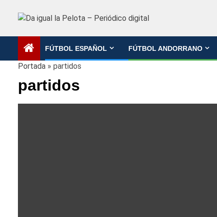
Saltar
al
contenido
FÚTBOL ESPAÑOL
FÚTBOL ANDORRANO
Portada
»
partidos
partidos