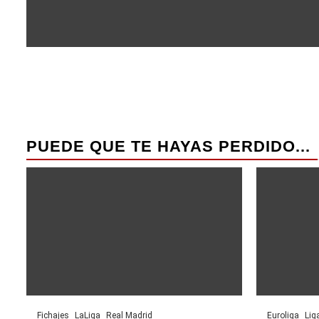
PUEDE QUE TE HAYAS PERDIDO...
Fichajes
LaLiga
Real Madrid
Euroliga
Lig