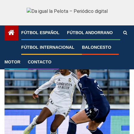
Saltar
al
contenido
FÚTBOL ESPAÑOL
FÚTBOL ANDORRANO
Portada
»
Paris FC
FÚTBOL INTERNACIONAL
BALONCESTO
Paris FC
MOTOR
CONTACTO