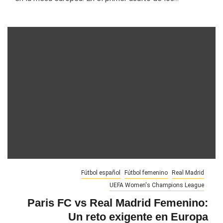
Fútbol español
Fútbol femenino
Real Madrid
UEFA Women's Champions League
Paris FC vs Real Madrid Femenino:
Un reto exigente en Europa