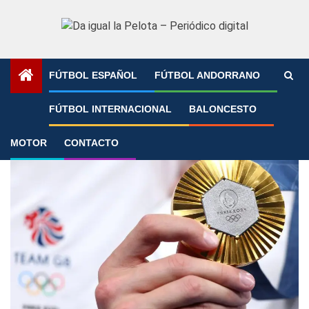
Saltar
al
contenido
FÚTBOL ESPAÑOL
FÚTBOL ANDORRANO
Portada
»
París 2024
FÚTBOL INTERNACIONAL
BALONCESTO
París 2024
MOTOR
CONTACTO