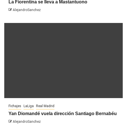
La Fiorentina se lleva a Mastantuono
AlejandroSanchez
Fichajes
LaLiga
Real Madrid
Yan Diomandé vuela dirección Santiago Bernabéu
AlejandroSanchez