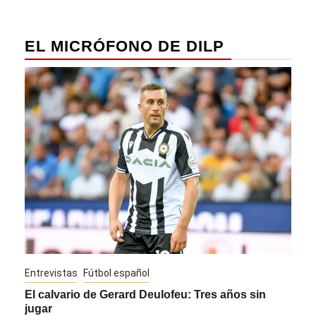
EL MICRÓFONO DE DILP
Entrevistas
Fútbol español
Entre
El calvario de Gerard Deulofeu: Tres años sin
Javi
jugar
Die