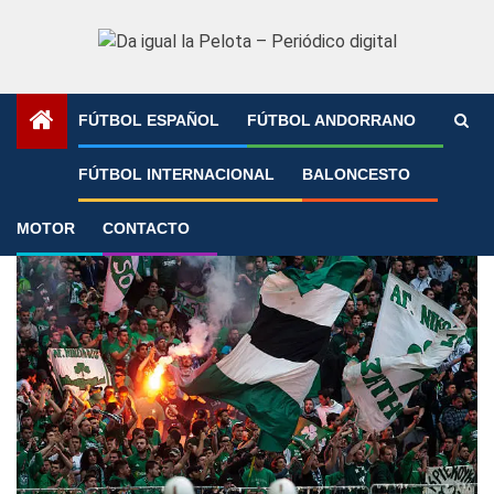
Saltar
al
contenido
FÚTBOL ESPAÑOL
FÚTBOL ANDORRANO
Portada
»
Panathinaikos FC
FÚTBOL INTERNACIONAL
BALONCESTO
Panathinaikos FC
MOTOR
CONTACTO