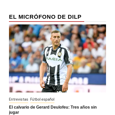
EL MICRÓFONO DE DILP
Entrevistas
Fútbol español
Entre
El calvario de Gerard Deulofeu: Tres años sin
Javi
jugar
Die