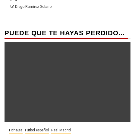
Die
Diego Ramírez Solano
PUEDE QUE TE HAYAS PERDIDO...
Fichajes
Fútbol español
Real Madrid