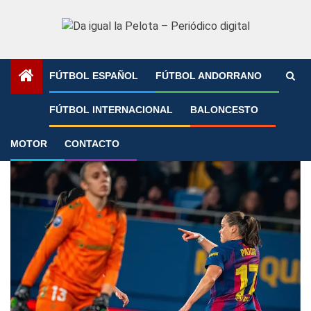
Saltar
al
contenido
FÚTBOL ESPAÑOL
FÚTBOL ANDORRANO
Portada
»
Pajor
FÚTBOL INTERNACIONAL
BALONCESTO
Pajor
MOTOR
CONTACTO