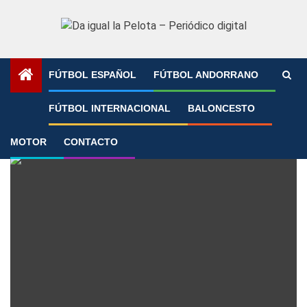
Saltar
al
contenido
FÚTBOL ESPAÑOL
FÚTBOL ANDORRANO
Portada
»
paco jemez
FÚTBOL INTERNACIONAL
BALONCESTO
paco jemez
MOTOR
CONTACTO