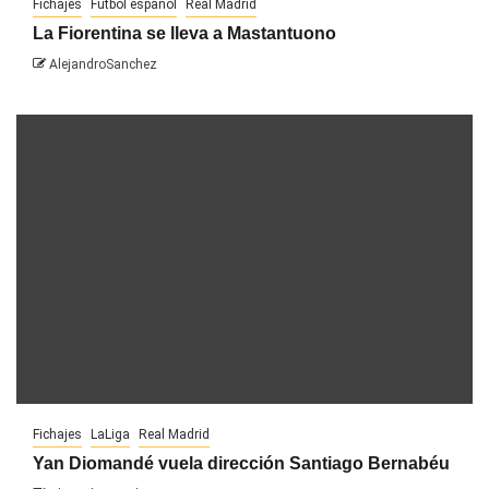
Fichajes
Fútbol español
Real Madrid
La Fiorentina se lleva a Mastantuono
AlejandroSanchez
Fichajes
LaLiga
Real Madrid
Yan Diomandé vuela dirección Santiago Bernabéu