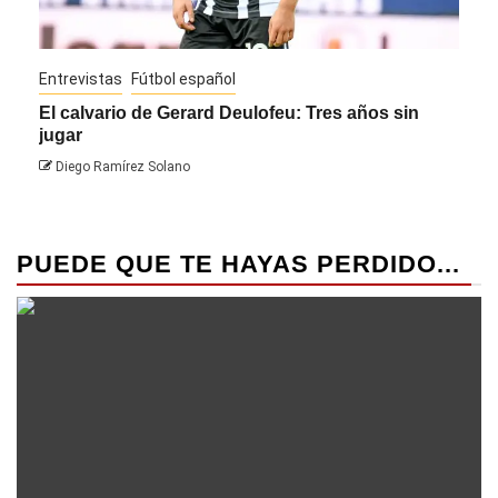
Entrevistas
Fútbol español
Entre
El calvario de Gerard Deulofeu: Tres años sin
Javi
jugar
Die
Diego Ramírez Solano
PUEDE QUE TE HAYAS PERDIDO...