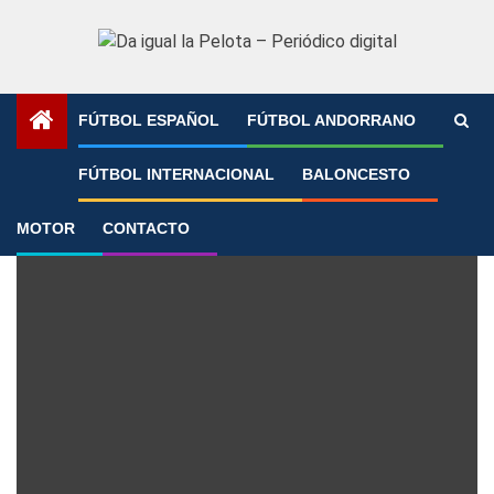
Saltar
al
contenido
FÚTBOL ESPAÑOL
FÚTBOL ANDORRANO
Portada
»
Mestalla
FÚTBOL INTERNACIONAL
BALONCESTO
Mestalla
MOTOR
CONTACTO