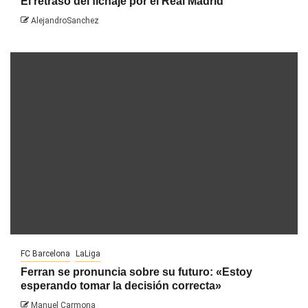
El retraso del fichaje por el Real Madrid
AlejandroSanchez
FC Barcelona
LaLiga
Ferran se pronuncia sobre su futuro: «Estoy
esperando tomar la decisión correcta»
Manuel Carmona