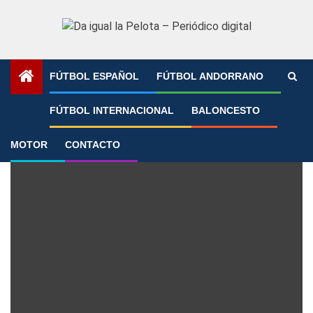
Saltar
al
contenido
FÚTBOL ESPAÑOL
FÚTBOL ANDORRANO
Portada
»
Lionel Messi
FÚTBOL INTERNACIONAL
BALONCESTO
Lionel Messi
MOTOR
CONTACTO