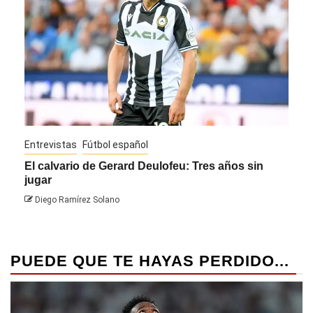
Entrevistas
Fútbol español
Entre
El calvario de Gerard Deulofeu: Tres años sin
Javi
jugar
Die
Diego Ramírez Solano
PUEDE QUE TE HAYAS PERDIDO...