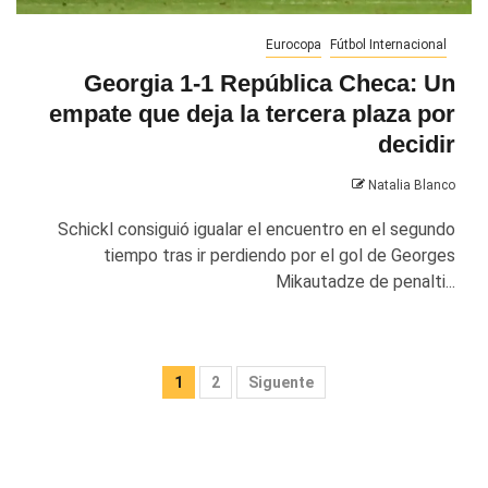
Eurocopa
Fútbol Internacional
Georgia 1-1 República Checa: Un
empate que deja la tercera plaza por
decidir
Natalia Blanco
Schickl consiguió igualar el encuentro en el segundo
tiempo tras ir perdiendo por el gol de Georges
Mikautadze de penalti...
Paginación
1
2
Siguente
de
entradas