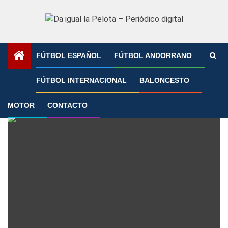
Saltar
al
contenido
FÚTBOL ESPAÑOL
FÚTBOL ANDORRANO
Portada
»
Kvaratskhelia
FÚTBOL INTERNACIONAL
BALONCESTO
Kvaratskhelia
MOTOR
CONTACTO