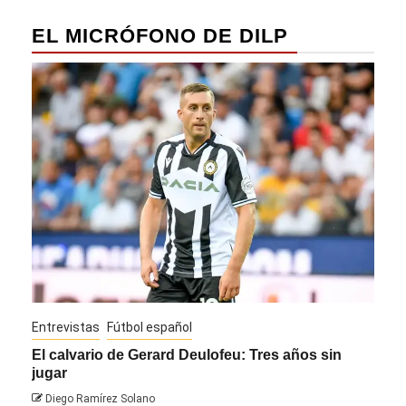
EL MICRÓFONO DE DILP
Entrevistas
Fútbol español
Entre
El calvario de Gerard Deulofeu: Tres años sin
Javi
jugar
Die
Diego Ramírez Solano