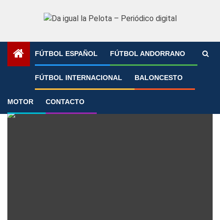
Saltar
al
contenido
FÚTBOL ESPAÑOL
FÚTBOL ANDORRANO
Portada
»
Irene Aida
FÚTBOL INTERNACIONAL
BALONCESTO
Irene Aida
MOTOR
CONTACTO