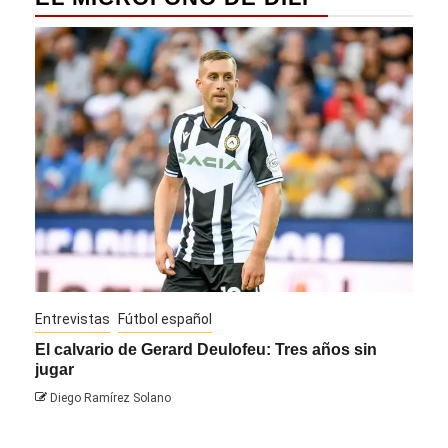
Entrevistas
Fútbol español
Entre
El calvario de Gerard Deulofeu: Tres años sin
Javi
jugar
Die
Diego Ramírez Solano