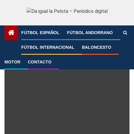
Saltar
al
contenido
FÚTBOL ESPAÑOL
FÚTBOL ANDORRANO
Portada
»
Iñaki Peña
FÚTBOL INTERNACIONAL
BALONCESTO
Iñaki Peña
MOTOR
CONTACTO