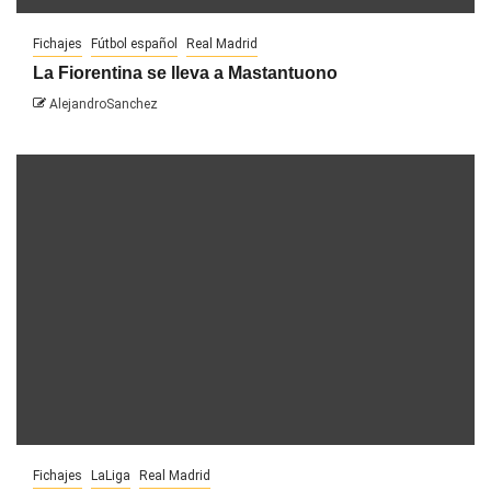
Fichajes
Fútbol español
Real Madrid
La Fiorentina se lleva a Mastantuono
AlejandroSanchez
Fichajes
LaLiga
Real Madrid