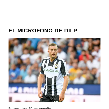
EL MICRÓFONO DE DILP
Entrevistas
Fútbol español
Entre