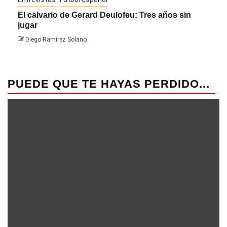
El calvario de Gerard Deulofeu: Tres años sin
Javi
jugar
Die
Diego Ramírez Solano
PUEDE QUE TE HAYAS PERDIDO...