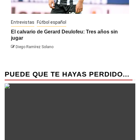
Entrevistas
Fútbol español
Entre
El calvario de Gerard Deulofeu: Tres años sin
Javi
jugar
Die
Diego Ramírez Solano
PUEDE QUE TE HAYAS PERDIDO...