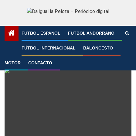
Saltar
al
contenido
FÚTBOL ESPAÑOL
FÚTBOL ANDORRANO
Portada
»
Huijsen
FÚTBOL INTERNACIONAL
BALONCESTO
Huijsen
MOTOR
CONTACTO