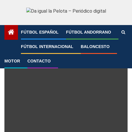
Saltar
al
contenido
FÚTBOL ESPAÑOL
FÚTBOL ANDORRANO
Portada
»
hércules
FÚTBOL INTERNACIONAL
BALONCESTO
hércules
MOTOR
CONTACTO