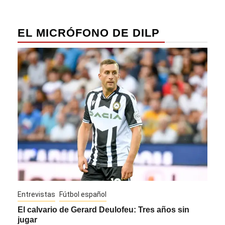
EL MICRÓFONO DE DILP
Entrevistas
Fútbol español
Entre
El calvario de Gerard Deulofeu: Tres años sin
Javi
jugar
Die