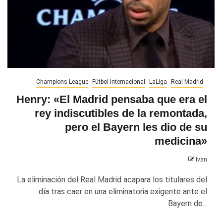
Champions League
Fútbol Internacional
LaLiga
Real Madrid
Henry: «El Madrid pensaba que era el
rey indiscutibles de la remontada,
pero el Bayern les dio de su
medicina»
Ivan
La eliminación del Real Madrid acapara los titulares del
día tras caer en una eliminatoria exigente ante el
Bayern de...