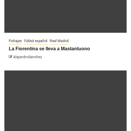
Fichajes
Fútbol español
Real Madrid
La Fiorentina se lleva a Mastantuono
AlejandroSanchez