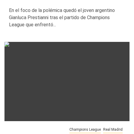
En el foco de la polémica quedó el joven argentino
Gianluca Prestianni tras el partido de Champions
League que enfrentó...
Champions League
Real Madrid