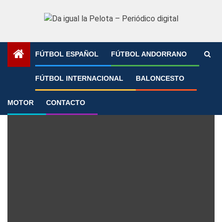
Saltar
al
contenido
FÚTBOL ESPAÑOL
FÚTBOL ANDORRANO
Portada
»
Hansen
FÚTBOL INTERNACIONAL
BALONCESTO
Hansen
MOTOR
CONTACTO