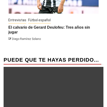
Entrevistas
Fútbol español
Entre
El calvario de Gerard Deulofeu: Tres años sin
Javi
jugar
Die
Diego Ramírez Solano
PUEDE QUE TE HAYAS PERDIDO...