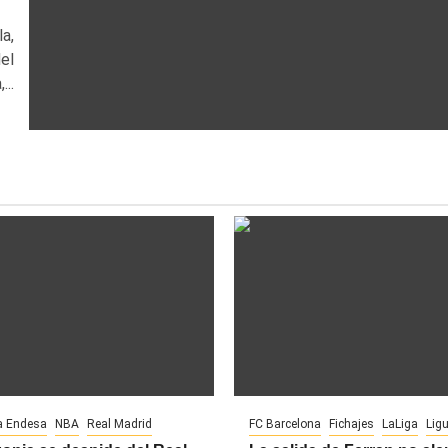
a,
el
..
a Endesa
NBA
Real Madrid
FC Barcelona
Fichajes
LaLiga
Lig