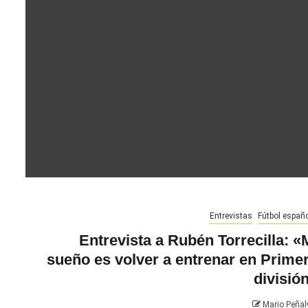
Entrevistas
Fútbol españo
Entrevista a Rubén Torrecilla: «
sueño es volver a entrenar en Prime
divisió
Mario Peñal