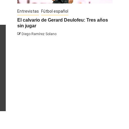
Entrevistas
Fútbol español
Entrevis
El calvario de Gerard Deulofeu: Tres años
Javi Na
sin jugar
Diego 
Diego Ramírez Solano