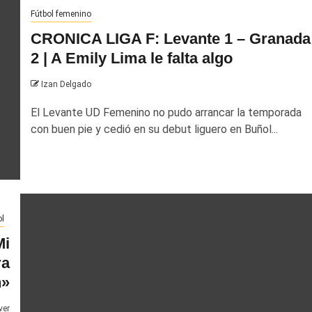
Fútbol femenino
CRONICA LIGA F: Levante 1 – Granada
2 | A Emily Lima le falta algo
Izan Delgado
El Levante UD Femenino no pudo arrancar la temporada
con buen pie y cedió en su debut liguero en Buñol...
l
Mi
ra
n»
ver