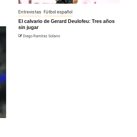
Entrevistas
Fútbol español
Entrevis
El calvario de Gerard Deulofeu: Tres años
Javi Na
sin jugar
Diego 
Diego Ramírez Solano