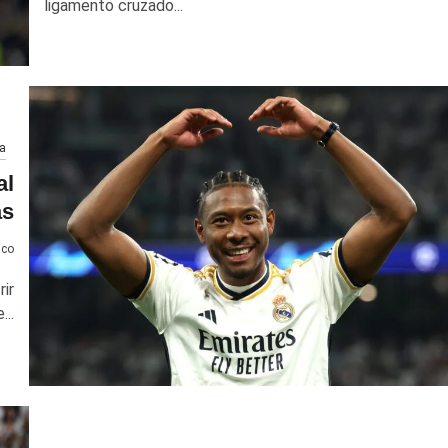
ligamento cruzado...
a
al
as
nco
ir
..