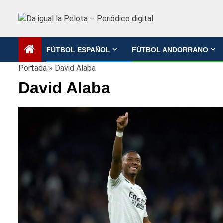
Saltar
al
contenido
FÚTBOL ESPAÑOL
FÚTBOL ANDORRANO
Portada
»
David Alaba
David Alaba