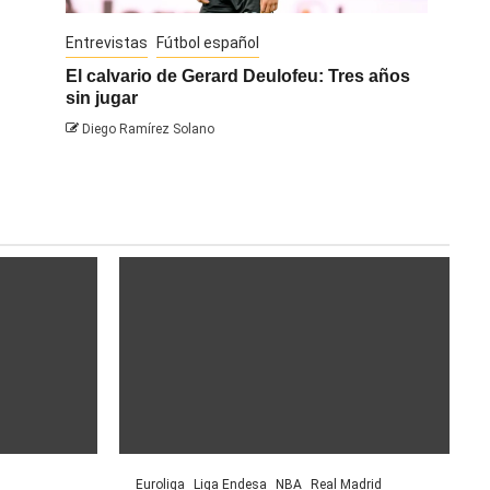
Entrevistas
Fútbol español
Entrevis
El calvario de Gerard Deulofeu: Tres años
Javi Na
sin jugar
Diego 
Diego Ramírez Solano
Euroliga
Liga Endesa
NBA
Real Madrid