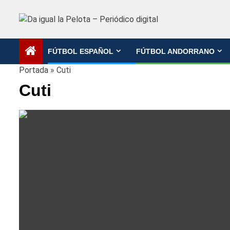
Saltar
al
contenido
FÚTBOL ESPAÑOL
FÚTBOL ANDORRANO
Portada
»
Cuti
Cuti