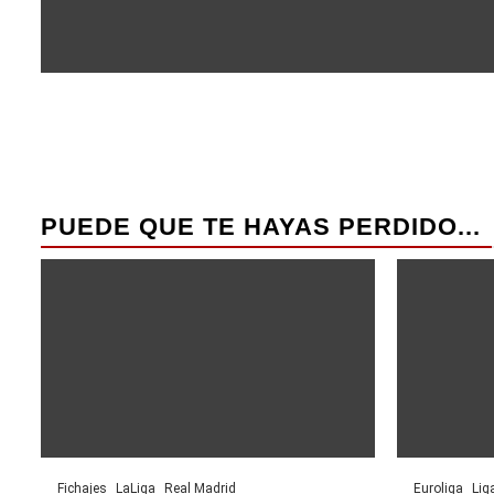
PUEDE QUE TE HAYAS PERDIDO...
Fichajes
LaLiga
Real Madrid
Euroliga
Lig