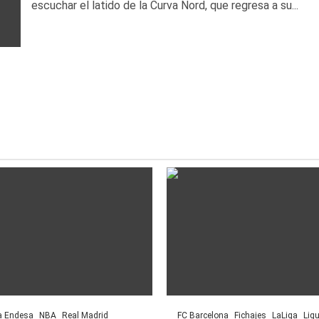
escuchar el latido de la Curva Nord, que regresa a su...
a Endesa
NBA
Real Madrid
FC Barcelona
Fichajes
LaLiga
Lig