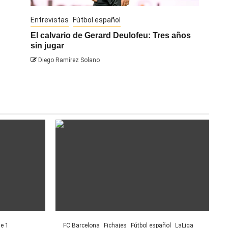
Entrevistas
Fútbol español
Entrevis
El calvario de Gerard Deulofeu: Tres años
Javi Na
sin jugar
Diego 
Diego Ramírez Solano
ue 1
FC Barcelona
Fichajes
Fútbol español
LaLiga