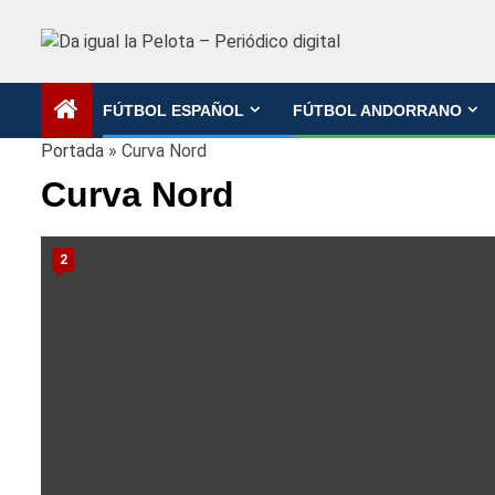
Saltar
al
contenido
FÚTBOL ESPAÑOL
FÚTBOL ANDORRANO
Portada
»
Curva Nord
Curva Nord
2