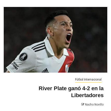
Fútbol Internacional
River Plate ganó 4-2 en la
Libertadores
Nacho Novillo