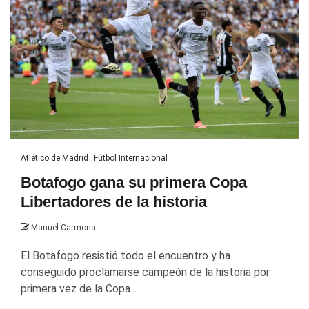
Atlético de Madrid
Fútbol Internacional
Botafogo gana su primera Copa
Libertadores de la historia
Manuel Carmona
El Botafogo resistió todo el encuentro y ha
conseguido proclamarse campeón de la historia por
primera vez de la Copa...