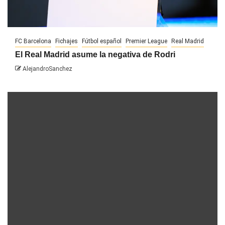
FC Barcelona
Fichajes
Fútbol español
Premier League
Real Madrid
El Real Madrid asume la negativa de Rodri
AlejandroSanchez