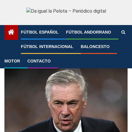
Saltar
al
contenido
FÚTBOL ESPAÑOL
FÚTBOL ANDORRANO
Portada
»
Copa Intercontinental
FÚTBOL INTERNACIONAL
BALONCESTO
Copa Intercontinental
MOTOR
CONTACTO