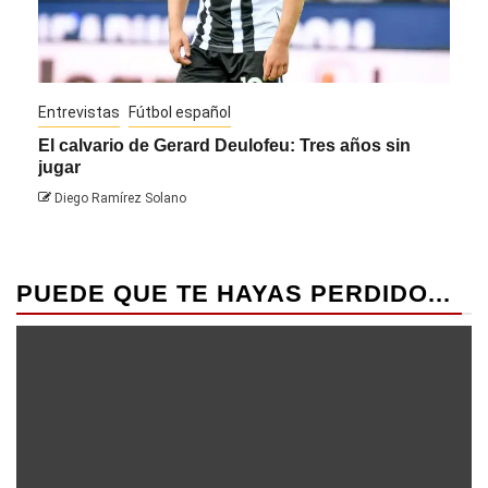
Entrevistas
Fútbol español
Entre
El calvario de Gerard Deulofeu: Tres años sin
Javi
jugar
Die
Diego Ramírez Solano
PUEDE QUE TE HAYAS PERDIDO...