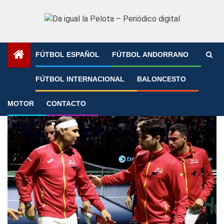
Saltar
al
contenido
FÚTBOL ESPAÑOL
FÚTBOL ANDORRANO
Portada
»
Copa Davis
FÚTBOL INTERNACIONAL
BALONCESTO
Copa Davis
MOTOR
CONTACTO