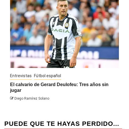
Entrevistas
Fútbol español
Entre
El calvario de Gerard Deulofeu: Tres años sin
Javi
jugar
Die
Diego Ramírez Solano
PUEDE QUE TE HAYAS PERDIDO...