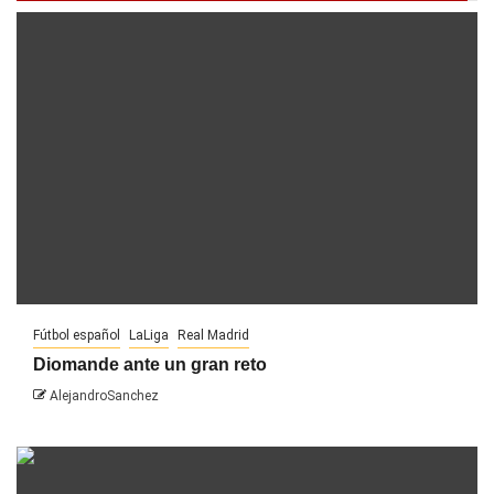
Fútbol español
LaLiga
Real Madrid
Diomande ante un gran reto
AlejandroSanchez