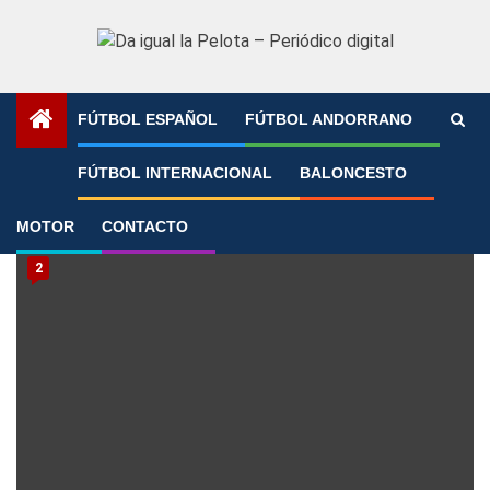
Saltar
al
contenido
FÚTBOL ESPAÑOL
FÚTBOL ANDORRANO
Portada
»
Convocatoria
FÚTBOL INTERNACIONAL
BALONCESTO
Convocatoria
MOTOR
CONTACTO
2