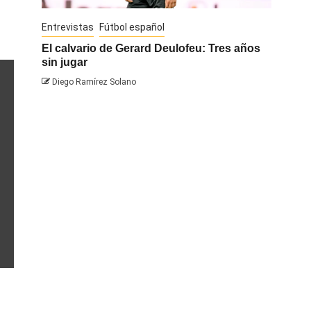
Entrevistas
Fútbol español
Entrevis
El calvario de Gerard Deulofeu: Tres años
Javi Na
sin jugar
Diego 
Diego Ramírez Solano