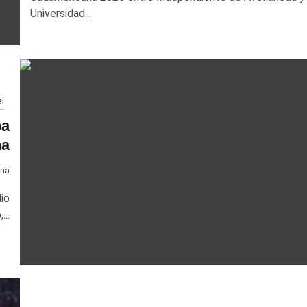
Universidad...
al
pa
na
ena
io
...