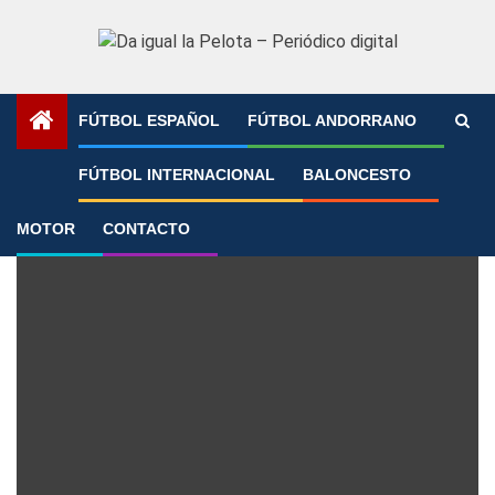
Saltar
al
contenido
FÚTBOL ESPAÑOL
FÚTBOL ANDORRANO
Portada
»
Collado
FÚTBOL INTERNACIONAL
BALONCESTO
Collado
MOTOR
CONTACTO