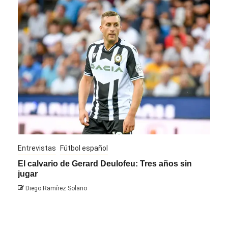
Entrevistas
Fútbol español
Entre
El calvario de Gerard Deulofeu: Tres años sin
Javi
jugar
Die
Diego Ramírez Solano