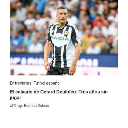
Entrevistas
Fútbol español
Entre
El calvario de Gerard Deulofeu: Tres años sin
Javi
jugar
Die
Diego Ramírez Solano