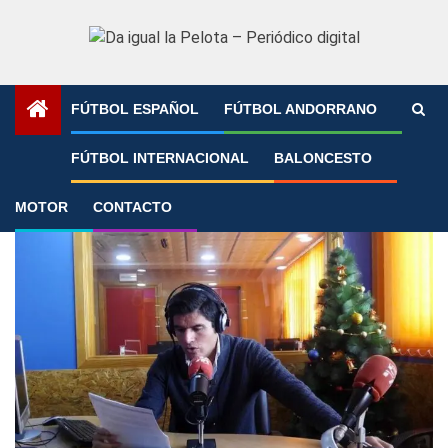
Saltar
al
contenido
FÚTBOL ESPAÑOL
FÚTBOL ANDORRANO
Portada
»
Claudio
FÚTBOL INTERNACIONAL
BALONCESTO
Claudio
MOTOR
CONTACTO