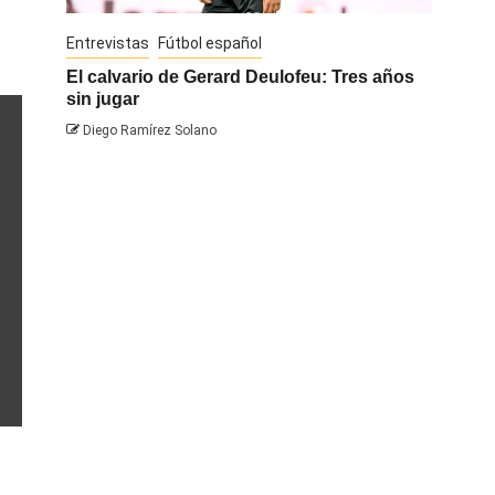
Entrevistas
Fútbol español
Entrevis
El calvario de Gerard Deulofeu: Tres años
Javi Na
sin jugar
Diego 
Diego Ramírez Solano