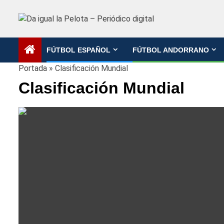
Saltar
al
contenido
FÚTBOL ESPAÑOL
FÚTBOL ANDORRANO
Portada
»
Clasificación Mundial
Clasificación Mundial