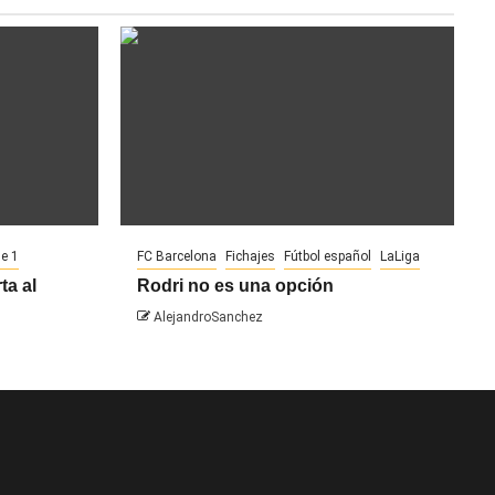
ue 1
FC Barcelona
Fichajes
Fútbol español
LaLiga
ta al
Rodri no es una opción
AlejandroSanchez