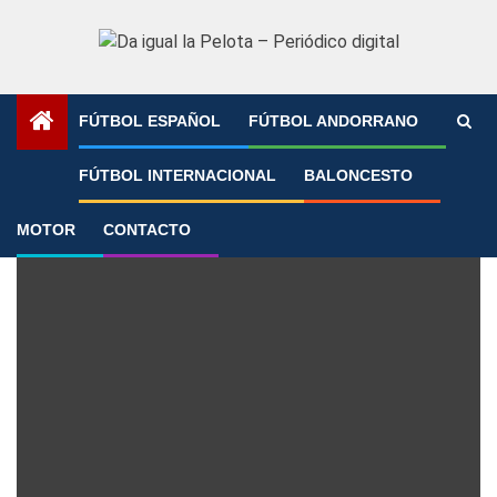
Saltar
al
contenido
FÚTBOL ESPAÑOL
FÚTBOL ANDORRANO
Portada
»
Chmapions
FÚTBOL INTERNACIONAL
BALONCESTO
Chmapions
MOTOR
CONTACTO