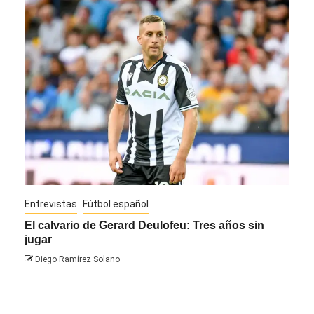
Entrevistas
Fútbol español
Entre
El calvario de Gerard Deulofeu: Tres años sin
Javi
jugar
Die
Diego Ramírez Solano