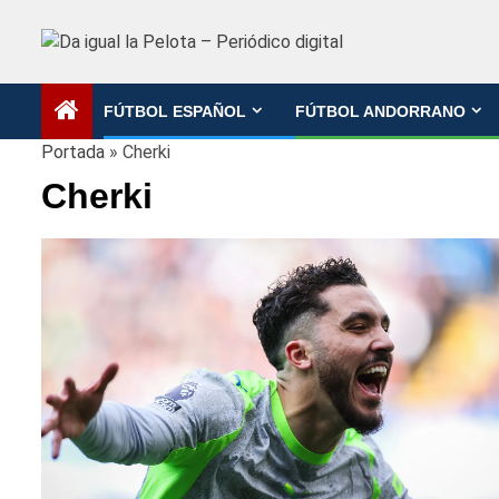
Saltar
al
contenido
FÚTBOL ESPAÑOL
FÚTBOL ANDORRANO
Portada
»
Cherki
Cherki