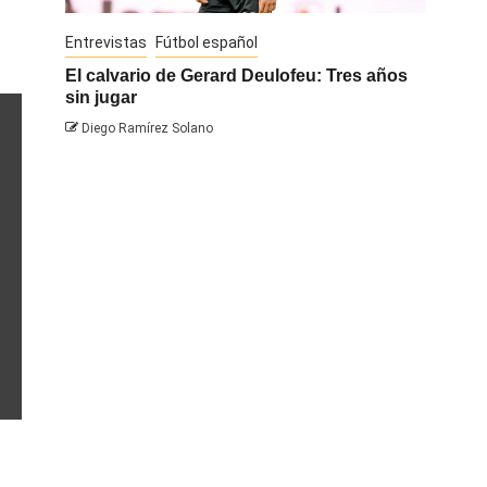
Entrevistas
Fútbol español
Entrevis
El calvario de Gerard Deulofeu: Tres años
Javi Na
sin jugar
Diego 
Diego Ramírez Solano