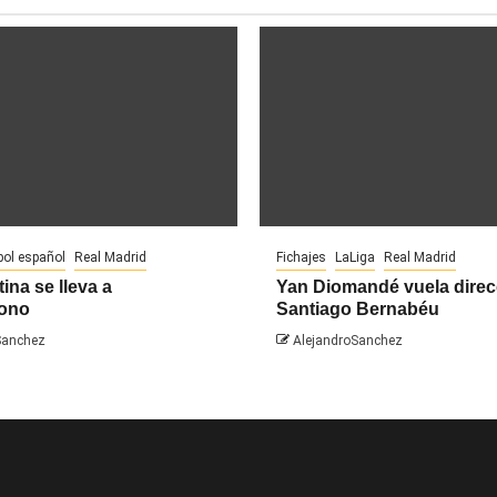
bol español
Real Madrid
Fichajes
LaLiga
Real Madrid
ina se lleva a
Yan Diomandé vuela direc
ono
Santiago Bernabéu
Sanchez
AlejandroSanchez