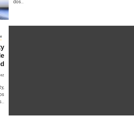
dos...
e
ty
de
nd
uez
y,
os
..