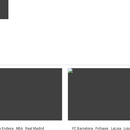
a Endesa
NBA
Real Madrid
FC Barcelona
Fichajes
LaLiga
Lig