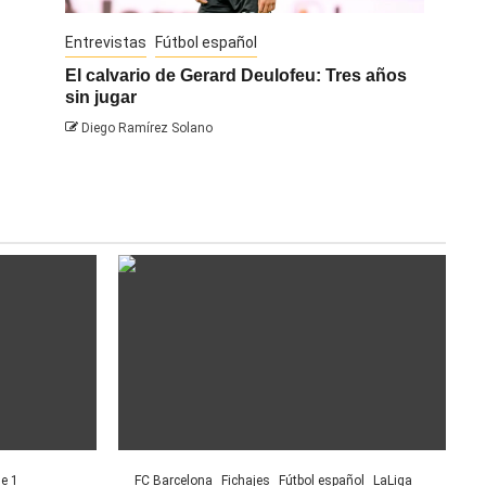
Entrevistas
Fútbol español
Entrevis
El calvario de Gerard Deulofeu: Tres años
Javi Na
sin jugar
Diego 
Diego Ramírez Solano
ue 1
FC Barcelona
Fichajes
Fútbol español
LaLiga