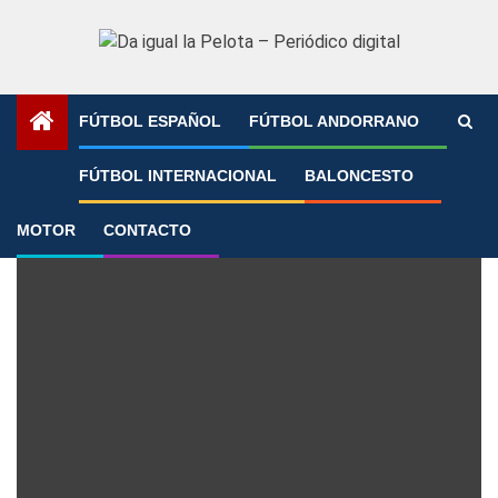
Saltar
al
contenido
FÚTBOL ESPAÑOL
FÚTBOL ANDORRANO
Portada
»
Carlos Vicente
FÚTBOL INTERNACIONAL
BALONCESTO
Carlos Vicente
MOTOR
CONTACTO