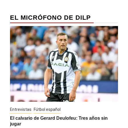
EL MICRÓFONO DE DILP
Entrevistas
Fútbol español
Entre
El calvario de Gerard Deulofeu: Tres años sin
Javi
jugar
Die