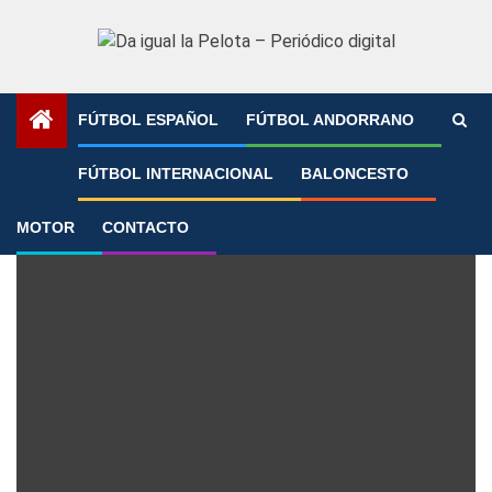
Saltar
al
contenido
FÚTBOL ESPAÑOL
FÚTBOL ANDORRANO
Portada
»
Boca
FÚTBOL INTERNACIONAL
BALONCESTO
Boca
MOTOR
CONTACTO