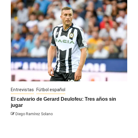
Entrevistas
Fútbol español
Entre
El calvario de Gerard Deulofeu: Tres años sin
Javi
jugar
Die
Diego Ramírez Solano