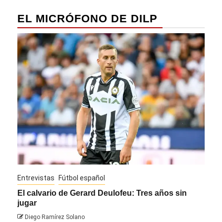
EL MICRÓFONO DE DILP
Entrevistas
Fútbol español
Entre
El calvario de Gerard Deulofeu: Tres años sin
Javi
jugar
Die
Diego Ramírez Solano