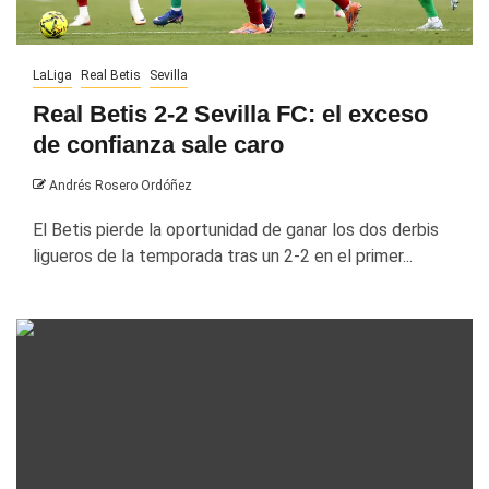
LaLiga
Real Betis
Sevilla
Real Betis 2-2 Sevilla FC: el exceso
de confianza sale caro
Andrés Rosero Ordóñez
El Betis pierde la oportunidad de ganar los dos derbis
ligueros de la temporada tras un 2-2 en el primer...