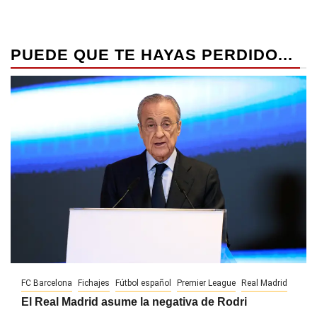
PUEDE QUE TE HAYAS PERDIDO...
FC Barcelona
Fichajes
Fútbol español
Premier League
Real Madrid
El Real Madrid asume la negativa de Rodri