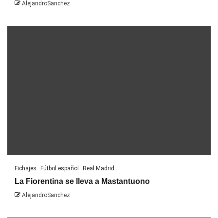
AlejandroSanchez
Fichajes
Fútbol español
Real Madrid
La Fiorentina se lleva a Mastantuono
AlejandroSanchez