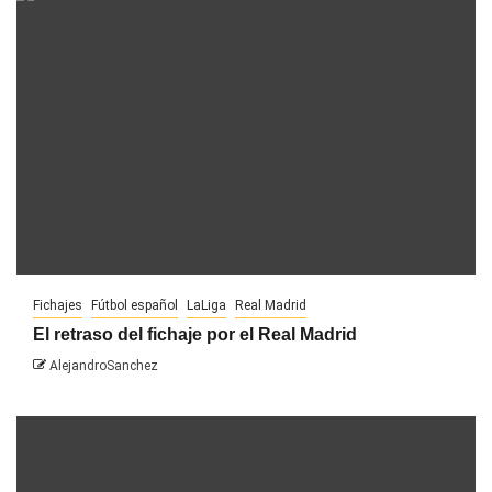
Fichajes
Fútbol español
LaLiga
Real Madrid
El retraso del fichaje por el Real Madrid
AlejandroSanchez