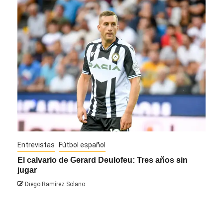
Entrevistas
Fútbol español
Entre
El calvario de Gerard Deulofeu: Tres años sin
Javi
jugar
Die
Diego Ramírez Solano