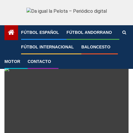
Saltar
al
contenido
FÚTBOL ESPAÑOL
FÚTBOL ANDORRANO
Portada
»
Basket
FÚTBOL INTERNACIONAL
BALONCESTO
Basket
MOTOR
CONTACTO