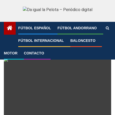
Saltar
al
contenido
FÚTBOL ESPAÑOL
FÚTBOL ANDORRANO
Portada
»
Barrio del Cristo
FÚTBOL INTERNACIONAL
BALONCESTO
Barrio del Cristo
MOTOR
CONTACTO