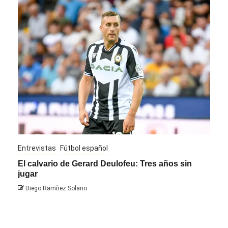
Entrevistas
Fútbol español
Entre
El calvario de Gerard Deulofeu: Tres años sin
Javi
jugar
Die
Diego Ramírez Solano