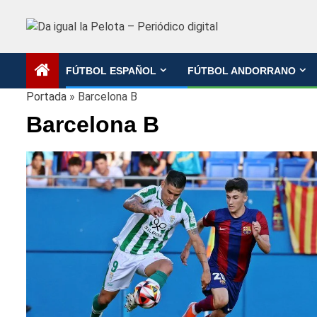
Saltar
al
contenido
FÚTBOL ESPAÑOL
FÚTBOL ANDORRANO
Portada
»
Barcelona B
Barcelona B