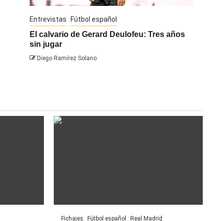
Entrevistas
Fútbol español
Entrevis
El calvario de Gerard Deulofeu: Tres años
Javi Na
sin jugar
Diego 
Diego Ramírez Solano
Fichajes
Fútbol español
Real Madrid