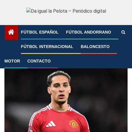
Saltar
al
contenido
FÚTBOL ESPAÑOL
FÚTBOL ANDORRANO
Portada
»
Assane Diao
FÚTBOL INTERNACIONAL
BALONCESTO
Assane Diao
MOTOR
CONTACTO