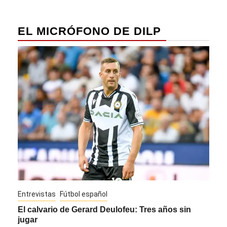
EL MICRÓFONO DE DILP
Entrevistas
Fútbol español
Entre
El calvario de Gerard Deulofeu: Tres años sin
Javi
jugar
Die